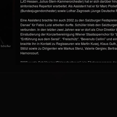
LJO Hessen, Julius-Stern-Kammerorchester) hat er sich darüber hina
sinfonisches Repertoir erarbeitet. Als Assistent hat er für Marc Piolle
(Bundesjugendorchester) sowie Lothar Zagrosek (Junge Deutsche Ph
Eine Assistenz brachte ihn auch 2002 zu den Salzburger Festspielen
Danae” für Fabio Luisi arbeiten durfte. Schüller blieb den Salzbur
verbunden. In den letzten zwei Jahren war er dort als Chor-Direktor 
Einstudierung der Konzertvereinigung Wiener Staatsopernchor für “L
“Entführung aus dem Serail”, “Freischütz”, “Bevenuto Cellini” und 
brachte ihn in Kontakt zu Regisseuren wie Martin Kusej, Klaus Guth,
Stölzl sowie zu Dirigenten wie Markus Stenz, Valerie Gergiev, Bertra
Harnoncourt.
2003 wurde Schüller ins “Dirigentenforum” (ein Förderprogramm d
verdankt dieser Förderung u.a. Kurse bei Roberto Paternostro und P
In der Saison 2003/04 wurde Schüller an die Wiener Volksoper verpflic
und ein breites Repertoir von über 45 Opern, Operetten und Balletten d
Carmen, Spanische Stunde, Die Kluge, Freischütz, Hänsel und Gre
Traviata, Cenerentola, Zauberflöte, Don Giovanni) In den Jahren 2
Staatstheater Wiesbaden als 2.Kapellmeister engagiert und hat dort
Madama Butterfly, Boheme, Zauberflöte, Figaro, Entführung aus dem 
Von 2008-2011 war Schüller an der Leipziger Oper tätig, wo er als 
Ballettabenden (Schwanensee, Nussknacker, Romeo und Julia) u.a.