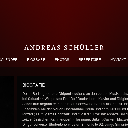
KALENDER
BIOGRAFIE
PHOTOS
REPERTOIRE
KONTAKT
BIOGRAFIE
Der in Berlin geborene Dirigent studierte an den beiden Musikhoch
bei Sebastian Weigle und Prof Rolf Reuter Horn, Klavier und Dirigie
Schon früh begann er in der freien Operszene Berlins als Pianist und
Ensembles wie der Neuen Opernbühne Berlin und dem INBOCCALL
Mozart (u.a. “Figaros Hochzeit” und “Cosi fan tutte” mit Annette Dasch
zeitgenössischen Kammeropern (Hartmann, Britten, Casken, Maxwell
Dirigent diverser Studentenorchester (Sinfoniette 92, Junge Sinfoni