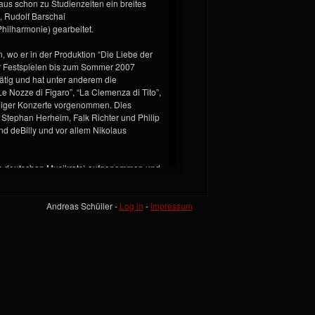
us schon zu Studienzeiten ein breites
t, Rudolf Barschai
ilharmonie) gearbeitet.
, wo er in der Produktion “Die Liebe der
ger Festspielen bis zum Sommer 2007
tätig und hat unter anderem die
e Nozze di Figaro”, “La Clemenza di Tito”,
einiger Konzerte vorgenommen. Dies
 Stephan Herheim, Falk Richter und Philip
nd deBilly und vor allem Nikolaus
es deutschen Musikrats) aufgenommen und
eter Gülke.
htet, wo er seit dem als Dirigent tätig ist
Andreas Schüller -
Log in
-
Impressum
irigiert hat. (Zuletzt u.a. Tosca, Martha,
tel, Fledermaus, Sommernachtstraum,
005 und 2006 war darüber hinaus am
 unter anderem Stücke wie Rigoletto,
Serail, Carmen und vieles mehr dirigiert.
1.Kapellmeister neben zahlreichen
 mit Wagners “Holländer”, Janaceks